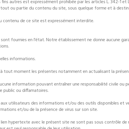
 fins autres est expressément prohibée par les articles L. 342-1 et L
tout ou partie du contenu du site, sous quelque forme et à destina
s du contenu de ce site est expressément interdite.
 sont fournies en l'état. Notre établissement ne donne aucune gara
tions.
telles informations.
er à tout moment les présentes notamment en actualisant la présen
aucune information pouvant entraîner une responsabilité civile ou pé
re public ou diffamatoires.
ux utilisateurs des informations et/ou des outils disponibles et vé
rmations et/ou de la présence de virus sur son site.
n lien hypertexte avec le présent site ne sont pas sous contrôle d
eur est seul responsable de leur utilisation.