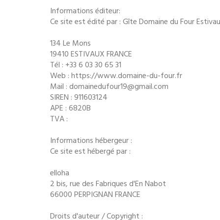
Informations éditeur:
Ce site est édité par : Gîte Domaine du Four Estiva
134 Le Mons
19410 ESTIVAUX FRANCE
Tél : +33 6 03 30 65 31
Web : https://www.domaine-du-four.fr
Mail : domainedufour19@gmail.com
SIREN : 911603124
APE : 6820B
TVA :
Informations hébergeur :
Ce site est hébergé par :
elloha
2 bis, rue des Fabriques d'En Nabot
66000 PERPIGNAN FRANCE
Droits d'auteur / Copyright :