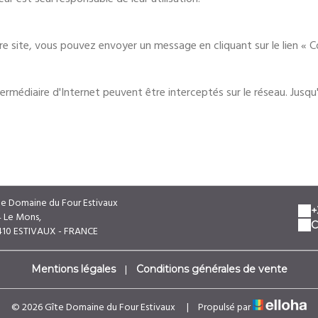
 site, vous pouvez envoyer un message en cliquant sur le lien « C
rmédiaire d'Internet peuvent être interceptés sur le réseau. Jusqu'à
te Domaine du Four Estivaux
+
4 Le Mons,
C
410 ESTIVAUX - FRANCE
|
Mentions légales
Conditions générales de vente
© 2026 Gîte Domaine du Four Estivaux
|
Propulsé par