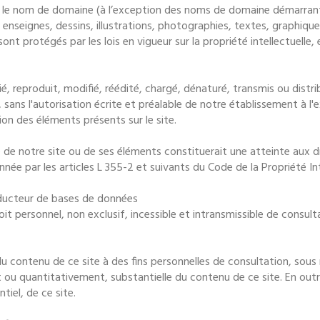
 le nom de domaine (à l’exception des noms de domaine démarrant 
 enseignes, dessins, illustrations, photographies, textes, graphique
ont protégés par les lois en vigueur sur la propriété intellectuelle,
, reproduit, modifié, réédité, chargé, dénaturé, transmis ou distr
, sans l'autorisation écrite et préalable de notre établissement à l'
on des éléments présents sur le site.
 de notre site ou de ses éléments constituerait une atteinte aux d
e par les articles L 355-2 et suivants du Code de la Propriété Inte
oducteur de bases de données
oit personnel, non exclusif, incessible et intransmissible de consul
e du contenu de ce site à des fins personnelles de consultation, sou
 ou quantitativement, substantielle du contenu de ce site. En outre
iel, de ce site.